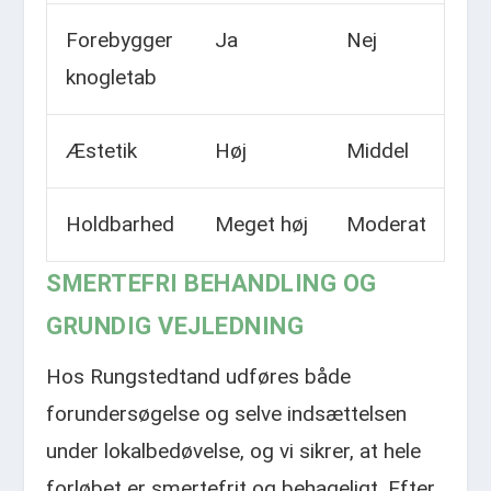
Forebygger
Ja
Nej
knogletab
Æstetik
Høj
Middel
Holdbarhed
Meget høj
Moderat
SMERTEFRI BEHANDLING OG
GRUNDIG VEJLEDNING
Hos Rungstedtand udføres både
forundersøgelse og selve indsættelsen
under lokalbedøvelse, og vi sikrer, at hele
forløbet er smertefrit og behageligt. Efter