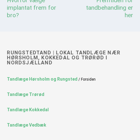
Hvorfor vælge
Fremtiden for
implantat frem for
tandbehandling er
bro?
her
RUNGSTEDTAND | LOKAL TANDLÆGE NÆR
HØRSHOLM, KOKKEDAL OG TRØRØD I
NORDSJÆLLAND
Tandlæge Hørsholm og Rungsted
/ Forsiden
Tandlæge Trørød
Tandlæge Kokkedal
Tandlæge Vedbæk