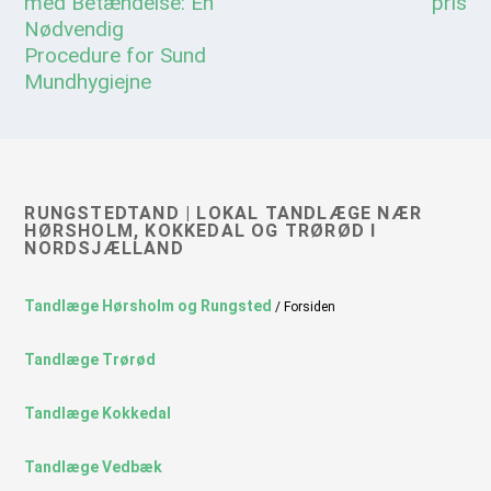
med Betændelse: En
pris
Nødvendig
Procedure for Sund
Mundhygiejne
RUNGSTEDTAND | LOKAL TANDLÆGE NÆR
HØRSHOLM, KOKKEDAL OG TRØRØD I
NORDSJÆLLAND
Tandlæge Hørsholm og Rungsted
/ Forsiden
Tandlæge Trørød
Tandlæge Kokkedal
Tandlæge Vedbæk