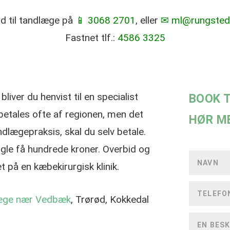
tid til tandlæge på
📱 3068 2701
, eller
✉ ml@rungsted
Fastnet tlf.:
4586 3325
liver du henvist til en specialist
BOOK T
betales ofte af regionen, men det
HØR M
andlægepraksis, skal du selv betale.
gle få hundrede kroner. Overbid og
 på en kæbekirurgisk klinik.
æge nær Vedbæk
, Trørød, Kokkedal