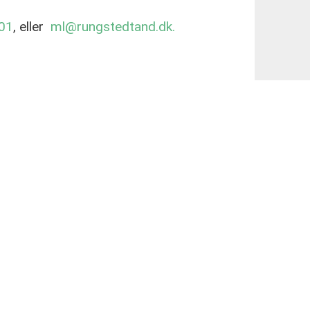
01
, eller
ml@rungstedtand.dk.