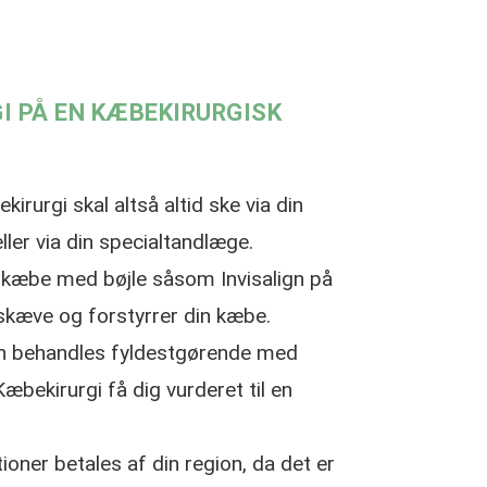
I PÅ EN KÆBEKIRURGISK
irurgi skal altså altid ske via din
ler via din specialtandlæge.
n kæbe med bøjle såsom Invisalign på
 skæve og forstyrrer din kæbe.
 kan behandles fyldestgørende med
æbekirurgi få dig vurderet til en
oner betales af din region, da det er