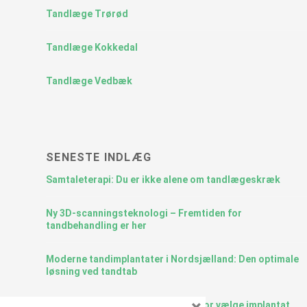
Tandlæge Trørød
Tandlæge Kokkedal
Tandlæge Vedbæk
SENESTE INDLÆG
Samtaleterapi: Du er ikke alene om tandlægeskræk
Ny 3D-scanningsteknologi – Fremtiden for
tandbehandling er her
Moderne tandimplantater i Nordsjælland: Den optimale
løsning ved tandtab
Fordele ved tandimplantat – Hvorfor vælge implantat