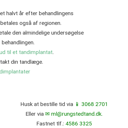
 et halvt år efter behandlingens
 betales også af regionen.
 betale den almindelige undersøgelse
r behandlingen.
kud til et tandimplantat
.
ntakt din tandlæge.
ndimplantater
Husk at bestille tid via
📱 3068 2701
Eller via
✉ ml@rungstedtand.dk.
Fastnet tlf.:
4586 3325